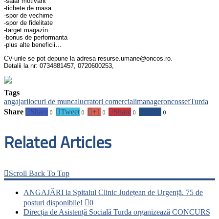
-salar motivant
-tichete de masa
-spor de vechime
-spor de fidelitate
-target magazin
-bonus de performanta
-plus alte beneficii…
CV-urile se pot depune la adresa resurse.umane@oncos.ro.
Detalii la nr: 0734881457, 0720600253,
Tags
angajari
locuri de munca
lucratori comerciali
manager
oncos
sef
Turda
Share

Share

Tweet

+1

Share

Share
0
0
0
0
0
Related Articles

Scroll Back To Top
ANGAJĂRI la Spitalul Clinic Județean de Urgență. 75 de
posturi disponibile!

0
Direcția de Asistență Socială Turda organizează CONCURS