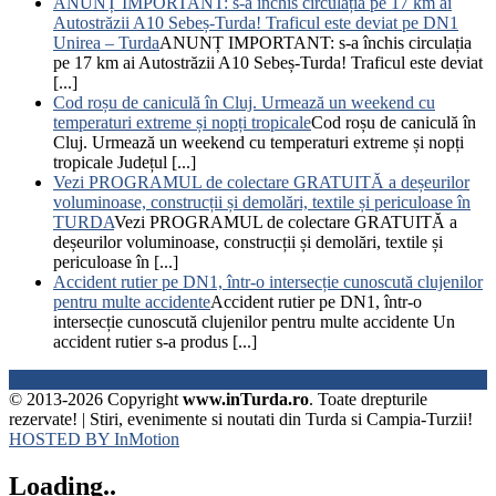
ANUNȚ IMPORTANT: s-a închis circulația pe 17 km ai
Autostrăzii A10 Sebeș-Turda! Traficul este deviat pe DN1
Unirea – Turda
ANUNȚ IMPORTANT: s-a închis circulația
pe 17 km ai Autostrăzii A10 Sebeș-Turda! Traficul este deviat
[...]
Cod roșu de caniculă în Cluj. Urmează un weekend cu
temperaturi extreme și nopți tropicale
Cod roșu de caniculă în
Cluj. Urmează un weekend cu temperaturi extreme și nopți
tropicale Județul [...]
Vezi PROGRAMUL de colectare GRATUITĂ a deșeurilor
voluminoase, construcții și demolări, textile și periculoase în
TURDA
Vezi PROGRAMUL de colectare GRATUITĂ a
deșeurilor voluminoase, construcții și demolări, textile și
periculoase în [...]
Accident rutier pe DN1, într-o intersecție cunoscută clujenilor
pentru multe accidente
Accident rutier pe DN1, într-o
intersecție cunoscută clujenilor pentru multe accidente Un
accident rutier s-a produs [...]
© 2013-2026 Copyright
www.inTurda.ro
. Toate drepturile
rezervate! | Stiri, evenimente si noutati din Turda si Campia-Turzii!
HOSTED BY InMotion
Loading..